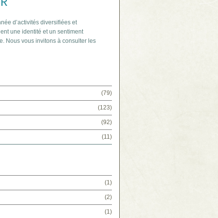
IR
née d’activités diversifiées et
ent une identité et un sentiment
e. Nous vous invitons à consulter les
(79)
(123)
(92)
(11)
(1)
(2)
(1)