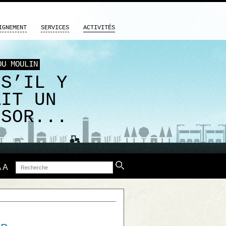
IGNEMENT
SERVICES
ACTIVITÉS
DU MOULIN
 S’IL Y
AIT UN
ÉSOR...
Recherche
A
A