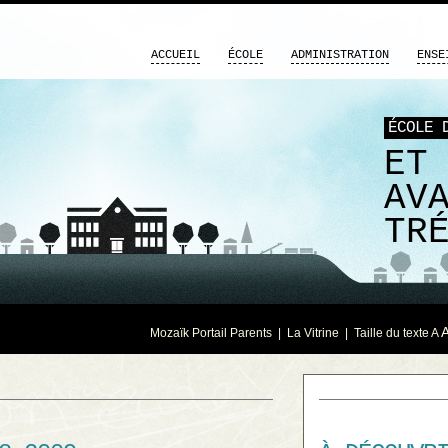
ACCUEIL
ÉCOLE
ADMINISTRATION
ENSE
ÉCOLE 
ET
AV
TR
Mozaïk Portail Parents
|
La Vitrine
| Taille du texte
A