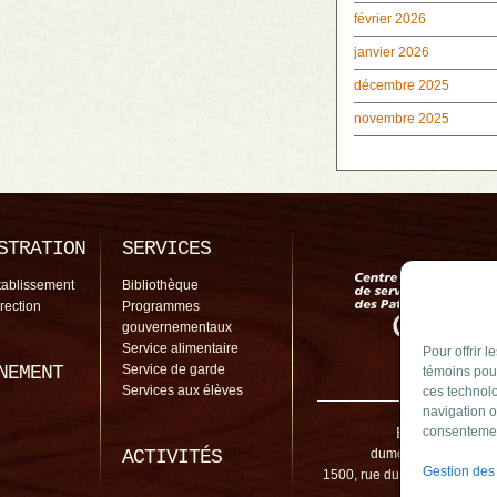
février 2026
janvier 2026
décembre 2025
novembre 2025
STRATION
SERVICES
tablissement
Bibliothèque
irection
Programmes
gouvernementaux
Service alimentaire
Pour offrir 
NEMENT
Service de garde
témoins pour
Services aux élèves
ces technolo
navigation o
École Du Moul
consentement
ACTIVITÉS
dumoulin@cssp.gouv
Gestion des
1500, rue du Moulin, Sainte-
J3E 1P8