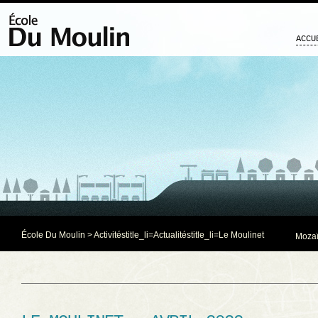
ACCU
École Du Moulin
>
Activités
title_li=
Actualités
title_li=
Le Moulinet
Mozaï