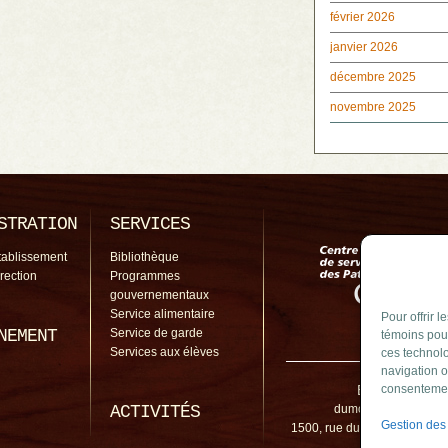
février 2026
janvier 2026
décembre 2025
novembre 2025
STRATION
SERVICES
tablissement
Bibliothèque
irection
Programmes
gouvernementaux
Service alimentaire
Pour offrir 
NEMENT
Service de garde
témoins pour
Services aux élèves
ces technolo
navigation o
École Du Moul
consentement
ACTIVITÉS
dumoulin@cssp.gouv
Gestion des
1500, rue du Moulin, Sainte-
J3E 1P8