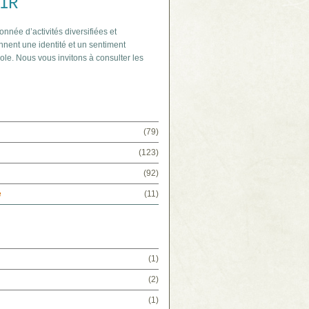
IR
onnée d’activités diversifiées et
nnent une identité et un sentiment
ole. Nous vous invitons à consulter les
(79)
(123)
(92)
e
(11)
(1)
(2)
(1)