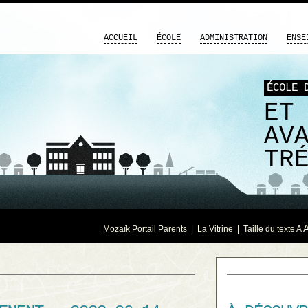
ACCUEIL
ÉCOLE
ADMINISTRATION
ENSE
ÉCOLE 
ET
AV
TR
Mozaïk Portail Parents
|
La Vitrine
| Taille du texte
A