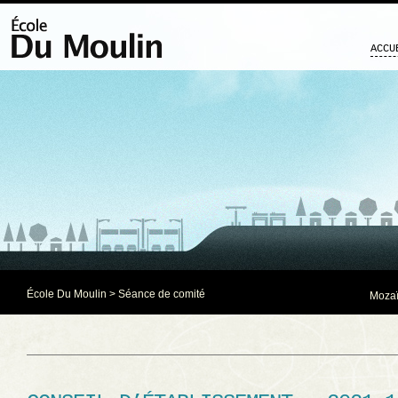
ACCU
École Du Moulin
>
Séance de comité
Mozaï