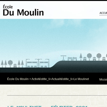
ACCU
École Du Moulin
>
Activités
title_li=
Actualités
title_li=
Le Moulinet
Mozaï