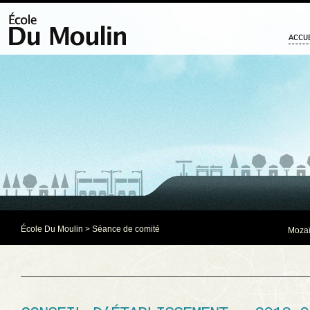
ACCU
École Du Moulin
>
Séance de comité
Mozaï