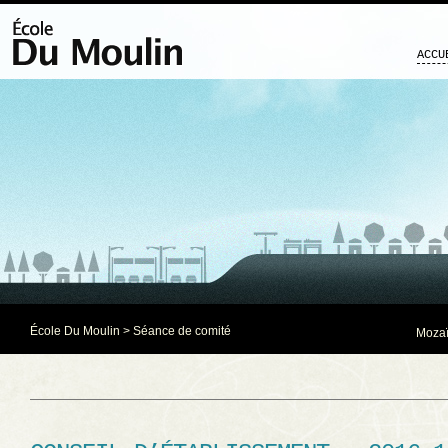
ACCU
École Du Moulin
>
Séance de comité
Mozaï