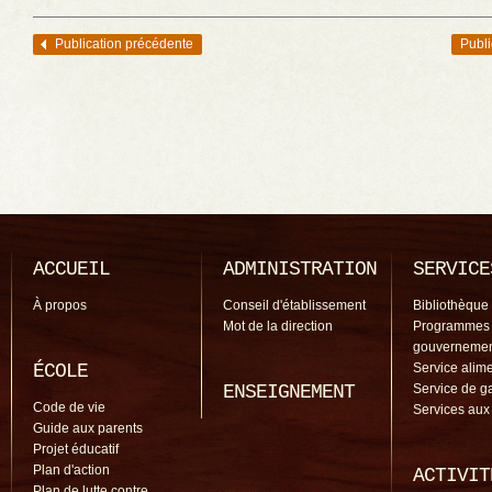
Publication précédente
Publi
Navigation des articles
ACCUEIL
ADMINISTRATION
SERVICE
À propos
Conseil d'établissement
Bibliothèque
Mot de la direction
Programmes
gouverneme
ÉCOLE
Service alime
ENSEIGNEMENT
Service de g
Code de vie
Services aux
Guide aux parents
Projet éducatif
Plan d'action
ACTIVIT
Plan de lutte contre