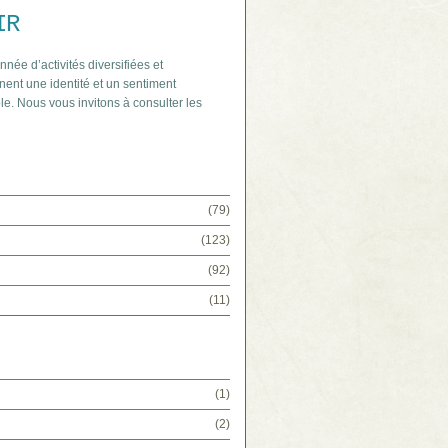
IR
nnée d’activités diversifiées et
nent une identité et un sentiment
le. Nous vous invitons à consulter les
(79)
(123)
(92)
(11)
(1)
(2)