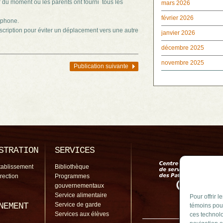
r du moment où les parents ont fourni tous les
mars 2026
février 2026
éphone.
inscription pour éviter un déplacement vers une autre
janvier 2026
décembre 2025
novembre 2025
Publication suivante
STRATION
SERVICES
tablissement
Bibliothèque
irection
Programmes
gouvernementaux
Service alimentaire
Pour offrir 
NEMENT
Service de garde
témoins pour
Services aux élèves
ces technolo