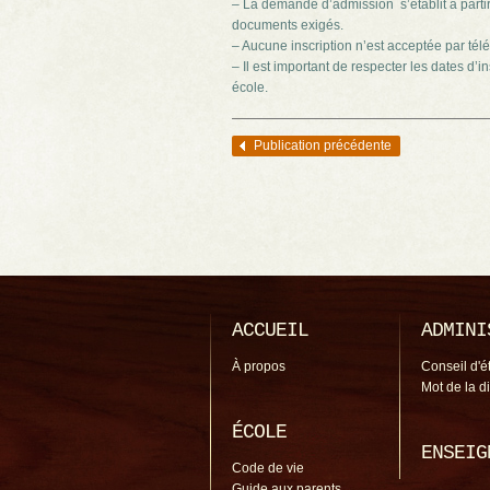
– La demande d’admission s’établit à parti
documents exigés.
– Aucune inscription n’est acceptée par tél
– Il est important de respecter les dates d’
école.
Publication précédente
Navigation des articles
ACCUEIL
ADMINI
À propos
Conseil d'é
Mot de la d
ÉCOLE
ENSEIG
Code de vie
Guide aux parents