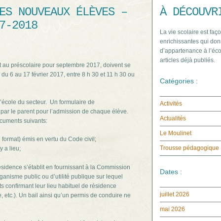
ES NOUVEAUX ÉLÈVES –
À DÉCOUVR
7-2018
La vie scolaire est faço
enrichissantes qui don
d’appartenance à l’éco
articles déjà publiés.
ant au préscolaire pour septembre 2017, doivent se
 du 6 au 17 février 2017, entre 8 h 30 et 11 h 30 ou
Catégories :
 l’école du secteur. Un formulaire de
Activités
 par le parent pour l’admission de chaque élève.
Actualités
cuments suivants:
Le Moulinet
d format) émis en vertu du Code civil;
Trousse pédagogique
y a lieu;
sidence s’établit en fournissant à la Commission
Dates :
anisme public ou d’utilité publique sur lequel
 confirmant leur lieu habituel de résidence
juillet 2026
e, etc.). Un bail ainsi qu’un permis de conduire ne
mai 2026