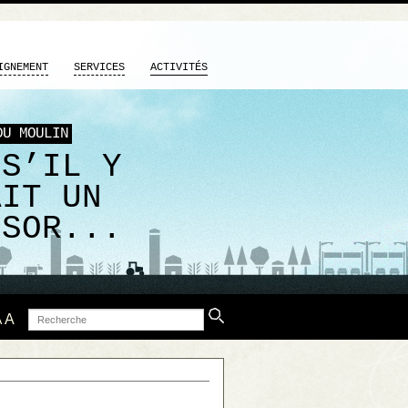
IGNEMENT
SERVICES
ACTIVITÉS
DU MOULIN
 S’IL Y
AIT UN
ÉSOR...
Recherche
A
A