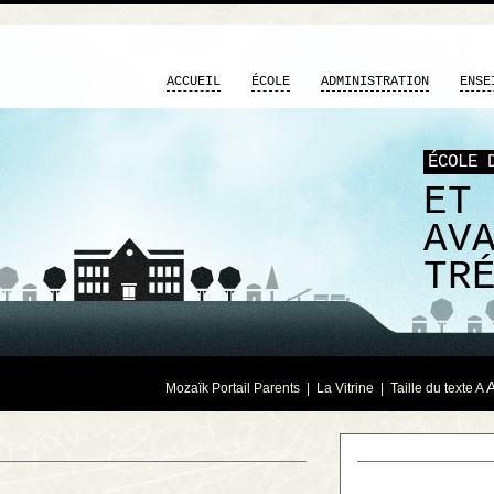
ACCUEIL
ÉCOLE
ADMINISTRATION
ENSE
ÉCOLE 
ET
AV
TR
Mozaïk Portail Parents
|
La Vitrine
| Taille du texte
A